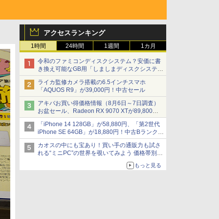
アクセスランキング
1時間
24時間
1週間
1カ月
令和のファミコンディスクシステム？安価に書
き換え可能なGB用「しましまディスクシステ
ム」
ライカ監修カメラ搭載の6.5インチスマホ
「AQUOS R9」が39,000円！中古セール
アキバお買い得価格情報（8月6日～7日調査）
お盆セール、Radeon RX 9070 XTが89,800
円、水平周波数24.8kHz対応の17型モニターが
「iPhone 14 128GB」が58,880円、「第2世代
9,801円、暑さ指数連動セール ほか
iPhone SE 64GB」が18,880円！中古Bランク品
セール
カオスの中にも宝あり！買い手の通販力も試さ
れる“ミニPC”の世界を覗いてみよう 価格帯別に
仕様や特徴を整理、11製品をピックアップ text
もっと見る
by 石川 ひさよし