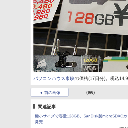
パソコンハウス東映
の価格(17日分)。税込14,
(6/6)
前の画像
関連記事
極小サイズで容量128GB、SanDisk製microSDXC
発売