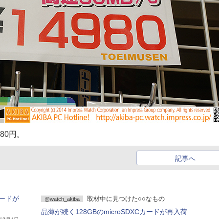
980円。
記事へ
カードが
取材中に見つけた○○なもの
@watch_akiba
品薄が続く128GBのmicroSDXCカードが再入荷