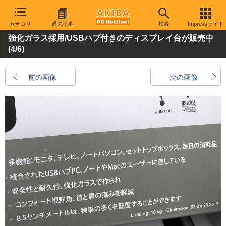
カテゴリ
過去記事
検索
Impressサイト
強化ガラス採用/USBハブ付きのディスプレイ台が販売中
(4/6)
前の画像
次の画像