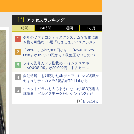
アクセスランキング
1時間
24時間
1週間
1カ月
令和のファミコンディスクシステム？安価に書
き換え可能なGB用「しましまディスクシステ
ム」
「Pixel 8」が42,300円から、「Pixel 10 Pro
Fold」が169,800円から！秋葉原で中古のPixel
シリーズがお買い得
ライカ監修カメラ搭載の6.5インチスマホ
「AQUOS R9」が39,000円！中古セール
自動追尾にも対応した4Kデュアルレンズ搭載の
セキュリティカメラ2製品がTP-Linkから
ショットグラスも入るようになったUSB充電式
燻製器「グルメスモークセレクション2」がサ
ンコーから
もっと見る