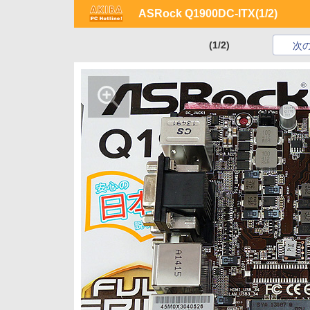
ASRock Q1900DC-ITX
(1/2)
(1/2)
次