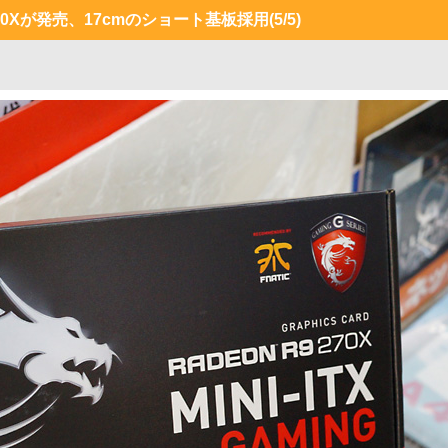
9 270Xが発売、17cmのショート基板採用
(5/5)