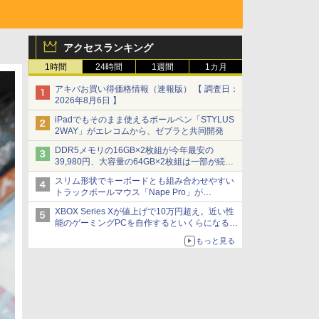
アクセスランキング
1時間
24時間
1週間
1カ月
アキバお買い得価格情報（速報版） 【 調査日：
2026年8月6日 】
iPadでもそのまま使えるボールペン「STYLUS
2WAY」がエレコムから、ゼブラと共同開発
DDR5メモリの16GB×2枚組が今年最安の
39,980円、大容量の64GB×2枚組は一部が続騰
[8月前半のメモリ価格]
スリム形状でキーボードとも組み合わせやすい
トラックボールマウス「Nape Pro」が
Keychronから
XBOX Series Xが値上げで10万円超え。近い性
能のゲーミングPCを自作するといくらになる？
【石田賀津男の『酒の肴にPCゲーム』】
もっと見る