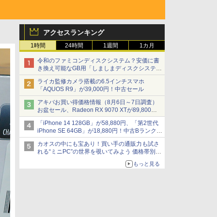
アクセスランキング
1時間
24時間
1週間
1カ月
令和のファミコンディスクシステム？安価に書
き換え可能なGB用「しましまディスクシステ
ム」
ライカ監修カメラ搭載の6.5インチスマホ
「AQUOS R9」が39,000円！中古セール
アキバお買い得価格情報（8月6日～7日調査）
お盆セール、Radeon RX 9070 XTが89,800
円、水平周波数24.8kHz対応の17型モニターが
「iPhone 14 128GB」が58,880円、「第2世代
9,801円、暑さ指数連動セール ほか
iPhone SE 64GB」が18,880円！中古Bランク品
セール
カオスの中にも宝あり！買い手の通販力も試さ
れる“ミニPC”の世界を覗いてみよう 価格帯別に
仕様や特徴を整理、11製品をピックアップ text
もっと見る
by 石川 ひさよし