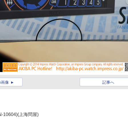
の画像
記事へ
0604)(上海問屋)