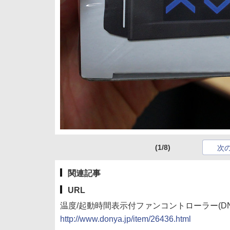
(1/8)
次
関連記事
URL
温度/起動時間表示付ファンコントローラー(DN-1
http://www.donya.jp/item/26436.html