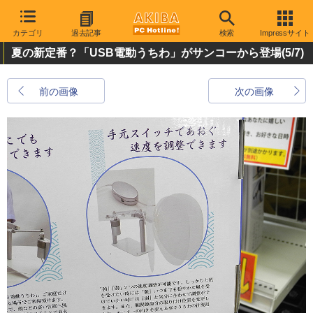
カテゴリ
過去記事
検索
Impressサイト
夏の新定番？「USB電動うちわ」がサンコーから登場
(5/7)
前の画像
次の画像