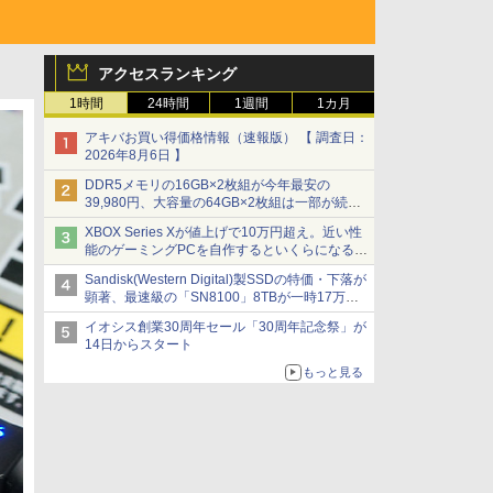
アクセスランキング
1時間
24時間
1週間
1カ月
アキバお買い得価格情報（速報版） 【 調査日：
2026年8月6日 】
DDR5メモリの16GB×2枚組が今年最安の
39,980円、大容量の64GB×2枚組は一部が続騰
[8月前半のメモリ価格]
XBOX Series Xが値上げで10万円超え。近い性
能のゲーミングPCを自作するといくらになる？
【石田賀津男の『酒の肴にPCゲーム』】
Sandisk(Western Digital)製SSDの特価・下落が
顕著、最速級の「SN8100」8TBが一時17万円
割れ [8月前半のSSD価格]
イオシス創業30周年セール「30周年記念祭」が
14日からスタート
もっと見る