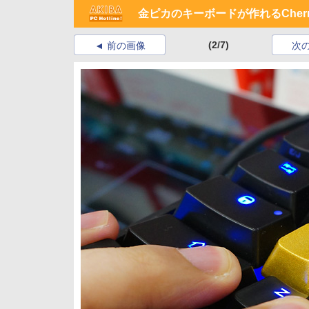
金ピカのキーボードが作れるCher
(2/7)
前の画像
次