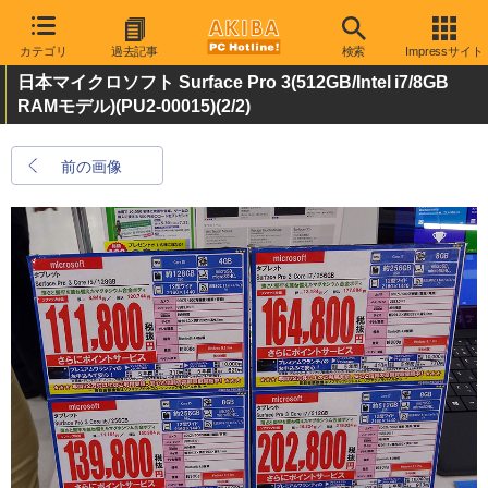
カテゴリ
過去記事
検索
Impressサイト
日本マイクロソフト Surface Pro 3(512GB/Intel i7/8GB
RAMモデル)(PU2-00015)
(2/2)
前の画像