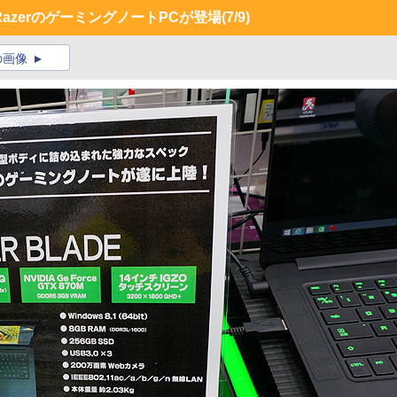
載、RazerのゲーミングノートPCが登場
(7/9)
の画像