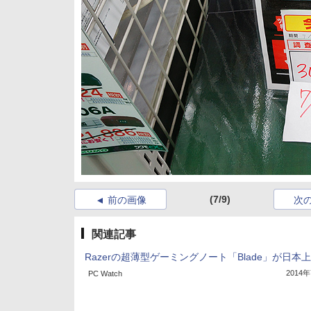
(7/9)
前の画像
次
関連記事
Razerの超薄型ゲーミングノート「Blade」が日本
2014
PC Watch