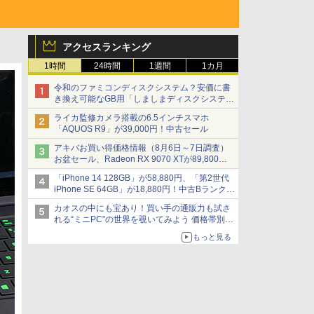
アクセスランキング
1時間
24時間
1週間
1カ月
令和のファミコンディスクシステム？安価に書
き換え可能なGB用「しましまディスクシステ
ム」
ライカ監修カメラ搭載の6.5インチスマホ
「AQUOS R9」が39,000円！中古セール
アキバお買い得価格情報（8月6日～7日調査）
お盆セール、Radeon RX 9070 XTが89,800
円、水平周波数24.8kHz対応の17型モニターが
「iPhone 14 128GB」が58,880円、「第2世代
9,801円、暑さ指数連動セール ほか
iPhone SE 64GB」が18,880円！中古Bランク品
セール
カオスの中にも宝あり！買い手の通販力も試さ
れる“ミニPC”の世界を覗いてみよう 価格帯別に
仕様や特徴を整理、11製品をピックアップ text
もっと見る
by 石川 ひさよし