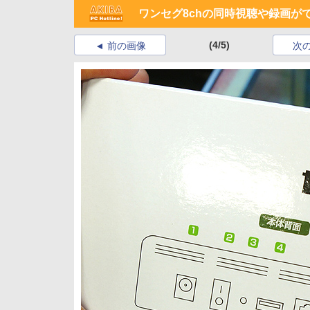
ワンセグ8chの同時視聴や録画が
(4/5)
前の画像
次