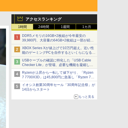
アクセスランキング
1時間
24時間
1週間
1カ月
DDR5メモリの16GB×2枚組が今年最安の
39,980円、大容量の64GB×2枚組は一部が続騰
[8月前半のメモリ価格]
XBOX Series Xが値上げで10万円超え。近い性
能のゲーミングPCを自作するといくらになる？
【石田賀津男の『酒の肴にPCゲーム』】
USBケーブルの確認に特化した「USB Cable
Checker Lite」が登場、必要な機能を凝縮しコ
ンパクトに 7日発売
Ryzenが上昇から一転して値下がり、「Ryzen
7 7700X3D」は45,800円に急落し「Ryzen 7
7800X3D」との価格逆転解消 [8月前半のCPU
イオシス創業30周年セール「30周年記念祭」が
価格]
14日からスタート
もっと見る