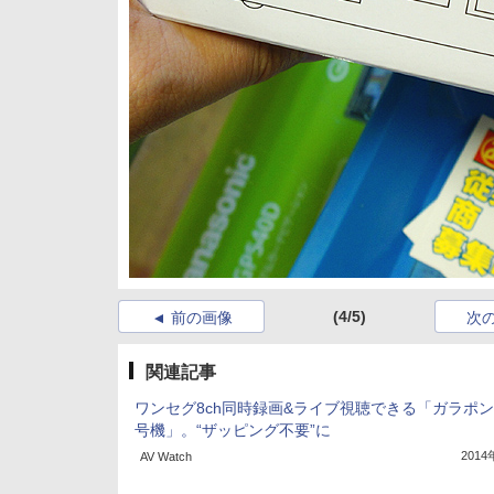
(4/5)
前の画像
次
関連記事
ワンセグ8ch同時録画&ライブ視聴できる「ガラポン
号機」。“ザッピング不要”に
201
AV Watch