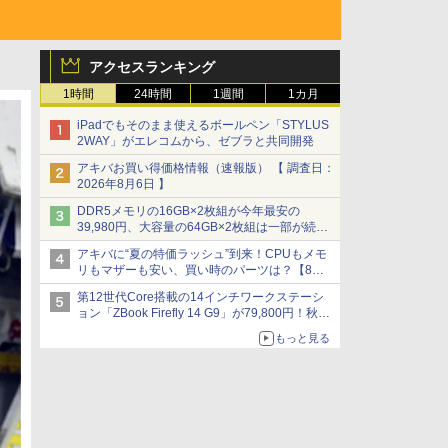
アクセスランキング
1時間
24時間
1週間
1カ月
iPadでもそのまま使えるボールペン「STYLUS
2WAY」がエレコムから、ゼブラと共同開発
アキバお買い得価格情報（速報版） 【 調査日：
2026年8月6日 】
DDR5メモリの16GB×2枚組が今年最安の
39,980円、大容量の64GB×2枚組は一部が続騰
[8月前半のメモリ価格]
アキバに“夏の特価ラッシュ”到来！CPUもメモ
リもマザーも安い、買い時のパーツは？【8月7
日(金)22時配信】
第12世代Core搭載の14インチワークステーシ
ョン「ZBook Firefly 14 G9」が79,800円！秋葉
原で中古PCセール
もっと見る