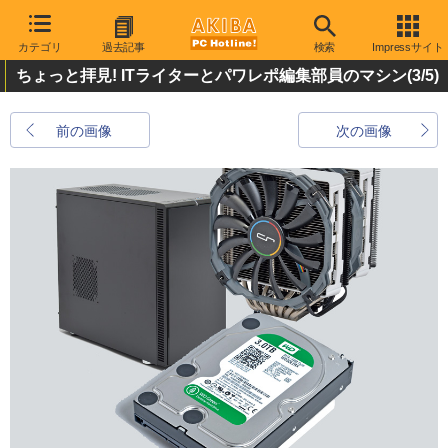
カテゴリ
過去記事
検索
Impressサイト
ちょっと拝見! ITライターとパワレポ編集部員のマシン
(3/5)
前の画像
次の画像