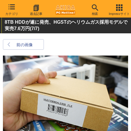
カテゴリ
過去記事
検索
Impressサイト
8TB HDDが遂に発売、HGSTのヘリウムガス採用モデルで
実売7.6万円
(7/7)
前の画像