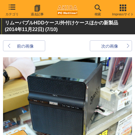
カテゴリ
過去記事
検索
Impressサイト
リムーバブルHDDケース/外付けケースほかの新製品
(2014年11月22日)
(7/10)
前の画像
次の画像