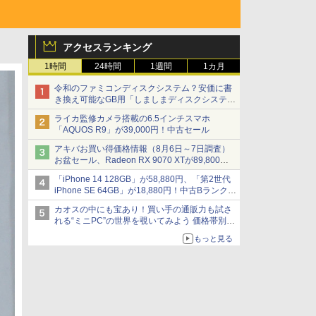
アクセスランキング
1時間
24時間
1週間
1カ月
令和のファミコンディスクシステム？安価に書
き換え可能なGB用「しましまディスクシステ
ム」
ライカ監修カメラ搭載の6.5インチスマホ
「AQUOS R9」が39,000円！中古セール
アキバお買い得価格情報（8月6日～7日調査）
お盆セール、Radeon RX 9070 XTが89,800
円、水平周波数24.8kHz対応の17型モニターが
「iPhone 14 128GB」が58,880円、「第2世代
9,801円、暑さ指数連動セール ほか
iPhone SE 64GB」が18,880円！中古Bランク品
セール
カオスの中にも宝あり！買い手の通販力も試さ
れる“ミニPC”の世界を覗いてみよう 価格帯別に
仕様や特徴を整理、11製品をピックアップ text
もっと見る
by 石川 ひさよし