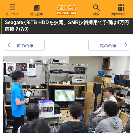
カテゴリ
過去記事
検索
Impressサイト
Seagateが8TB HDDを披露、SMR技術採用で予価は4万円
前後？
(7/9)
前の画像
次の画像