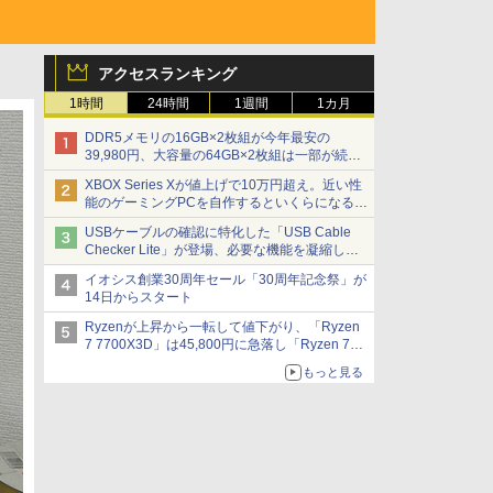
アクセスランキング
1時間
24時間
1週間
1カ月
DDR5メモリの16GB×2枚組が今年最安の
39,980円、大容量の64GB×2枚組は一部が続騰
[8月前半のメモリ価格]
XBOX Series Xが値上げで10万円超え。近い性
能のゲーミングPCを自作するといくらになる？
【石田賀津男の『酒の肴にPCゲーム』】
USBケーブルの確認に特化した「USB Cable
Checker Lite」が登場、必要な機能を凝縮しコ
ンパクトに 7日発売
イオシス創業30周年セール「30周年記念祭」が
14日からスタート
Ryzenが上昇から一転して値下がり、「Ryzen
7 7700X3D」は45,800円に急落し「Ryzen 7
7800X3D」との価格逆転解消 [8月前半のCPU
もっと見る
価格]