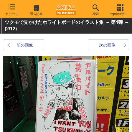
カテゴリ
過去記事
検索
Impressサイト
ツクモで見かけたホワイトボードのイラスト集 ～ 第4弾 ～
(2/12)
前の画像
次の画像