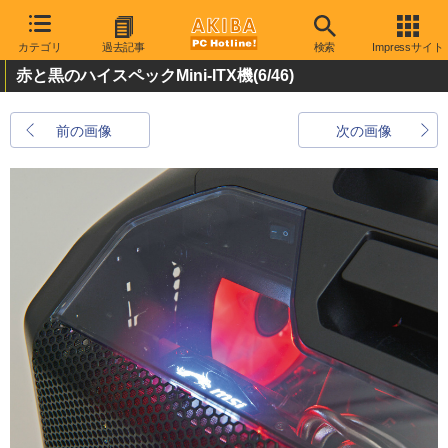
カテゴリ
過去記事
検索
Impressサイト
赤と黒のハイスペックMini-ITX機
(6/46)
前の画像
次の画像