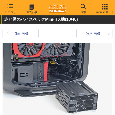
カテゴリ
過去記事
検索
Impressサイト
赤と黒のハイスペックMini-ITX機
(10/46)
前の画像
次の画像