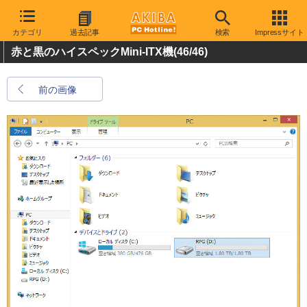
カテゴリ
過去記事
検索
Impressサイト
赤と黒のハイスペックMini-ITX機
(46/46)
前の画像