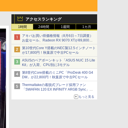
アクセスランキング
1時間
24時間
1週間
1カ月
アキバお買い得価格情報（8月6日～7日調査）
お盆セール、Radeon RX 9070 XTが89,800
円、水平周波数24.8kHz対応の17型モニターが
第10世代Core Y搭載のNEC製12.5インチノート
9,801円、暑さ指数連動セール ほか
が17,800円！秋葉原で中古PCセール
ASUSのベアボーンキット「ASUS NUC 15 Lite
Kit」が入荷、CPU別に3モデル
第8世代Core搭載のミニPC「ProDesk 400 G4
DM」が22,800円！秋葉原で中古PCセール
Thermaltakeの着脱式ブレード採用ファン
「SWAFAN 120 EX INFINITY ARGB Sync」に
単品パッケージ 交換用リバースファンブレード
もっと見る
付属