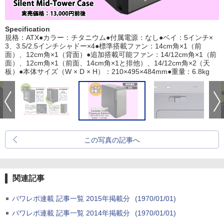
Specification
規格：ATX●カラー：チタニウム●付属電源：なし●ベイ：5インチ×
3、3.5/2.5インチシャドー×4●標準搭載ファン：14cm角×1（前
面）、12cm角×1（背面）●追加搭載可能ファン：14/12cm角×1（前
面）、12cm角×1（前面、14cm角×1と排他）、14/12cm角×2（天
板）●本体サイズ（W × D × H）：210×495×484mm●重量：6.8kg
この写真の記事へ
関連記事
パワレポ連載 記事一覧 2015年掲載分
(1970/01/01)
パワレポ連載 記事一覧 2014年掲載分
(1970/01/01)