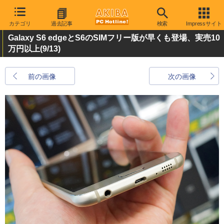
カテゴリ
過去記事
検索
Impressサイト
Galaxy S6 edgeとS6のSIMフリー版が早くも登場、実売10
万円以上
(9/13)
前の画像
次の画像