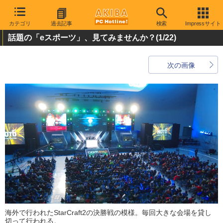
カテゴリ
過去記事
検索
Impressサイト
話題の「eスポーツ」、見てみませんか？
(1/22)
次の画像
海外で行われたStarCraft2の決勝戦の模様。毎回大きな会場を貸し
切って行われる。