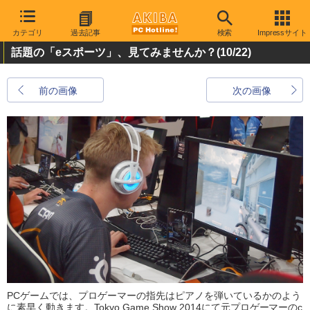
カテゴリ
過去記事
検索
Impressサイト
話題の「eスポーツ」、見てみませんか？
(10/22)
前の画像
次の画像
PCゲームでは、プロゲーマーの指先はピアノを弾いているかのよう
に素早く動きます。Tokyo Game Show 2014にて元プロゲーマーのc