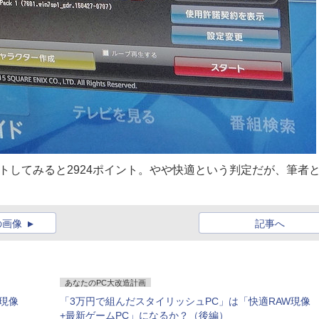
でテストしてみると2924ポイント。やや快適という判定だが、筆者
の画像
記事へ
あなたのPC大改造計画
現像
「3万円で組んだスタイリッシュPC」は「快適RAW現像
+最新ゲームPC」になるか？（後編）