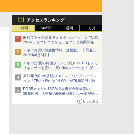
アクセスランキング
1時間
24時間
1週間
1カ月
iPadでもそのまま使えるボールペン「STYLUS
2WAY」がエレコムから、ゼブラと共同開発
アキバお買い得価格情報（速報版） 【 調査日：
2026年8月6日 】
アキバに“夏の特価ラッシュ”到来！CPUもメモ
リもマザーも安い、買い時のパーツは？【8月7
日(金)22時配信】
第12世代Core搭載の14インチワークステーシ
ョン「ZBook Firefly 14 G9」が79,800円！秋葉
原で中古PCセール
DDR5メモリの16GB×2枚組が今年最安の
39,980円、大容量の64GB×2枚組は一部が続騰
[8月前半のメモリ価格]
もっと見る