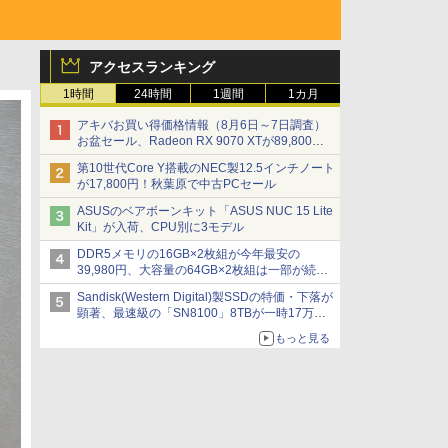
アクセスランキング
1時間
24時間
1週間
1カ月
アキバお買い得価格情報（8月6日～7日調査）
お盆セール、Radeon RX 9070 XTが89,800
円、水平周波数24.8kHz対応の17型モニターが
第10世代Core Y搭載のNEC製12.5インチノート
9,801円、暑さ指数連動セール ほか
が17,800円！秋葉原で中古PCセール
ASUSのベアボーンキット「ASUS NUC 15 Lite
Kit」が入荷、CPU別に3モデル
DDR5メモリの16GB×2枚組が今年最安の
39,980円、大容量の64GB×2枚組は一部が続騰
[8月前半のメモリ価格]
Sandisk(Western Digital)製SSDの特価・下落が
顕著、最速級の「SN8100」8TBが一時17万円
割れ [8月前半のSSD価格]
もっと見る