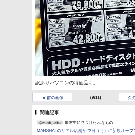
訳ありパソコンの特価品も。
(9/11)
前の画像
次
関連記事
取材中に見つけた○○なもの
@watch_akiba
MARSHALのリアル店舗が22日（月）に新規オープ