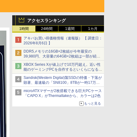
アクセスランキング
1時間
24時間
1週間
1カ月
アキバお買い得価格情報（速報版） 【 調査日：
2026年8月6日 】
DDR5メモリの16GB×2枚組が今年最安の
39,980円、大容量の64GB×2枚組は一部が続騰
[8月前半のメモリ価格]
XBOX Series Xが値上げで10万円超え。近い性
能のゲーミングPCを自作するといくらになる？
【石田賀津男の『酒の肴にPCゲーム』】
Sandisk(Western Digital)製SSDの特価・下落が
顕著、最速級の「SN8100」8TBが一時17万円
割れ [8月前半のSSD価格]
microATXマザーが2枚搭載できる巨大PCケース
「CAPO X」がThermaltakeから、カラーは2色
もっと見る