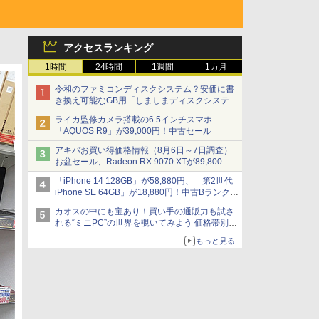
アクセスランキング
1時間
24時間
1週間
1カ月
令和のファミコンディスクシステム？安価に書
き換え可能なGB用「しましまディスクシステ
ム」
ライカ監修カメラ搭載の6.5インチスマホ
「AQUOS R9」が39,000円！中古セール
アキバお買い得価格情報（8月6日～7日調査）
お盆セール、Radeon RX 9070 XTが89,800
円、水平周波数24.8kHz対応の17型モニターが
「iPhone 14 128GB」が58,880円、「第2世代
9,801円、暑さ指数連動セール ほか
iPhone SE 64GB」が18,880円！中古Bランク品
セール
カオスの中にも宝あり！買い手の通販力も試さ
れる“ミニPC”の世界を覗いてみよう 価格帯別に
仕様や特徴を整理、11製品をピックアップ text
もっと見る
by 石川 ひさよし