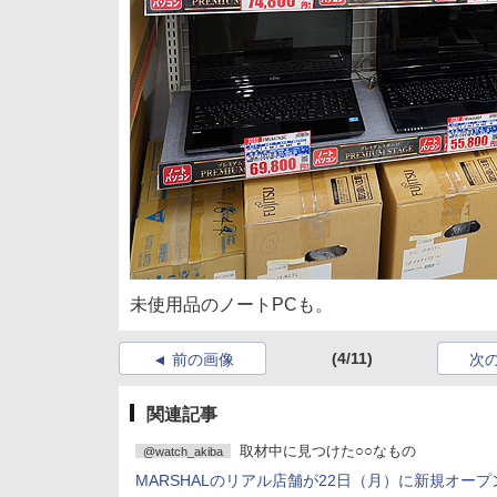
未使用品のノートPCも。
(4/11)
前の画像
次
関連記事
取材中に見つけた○○なもの
@watch_akiba
MARSHALのリアル店舗が22日（月）に新規オープ