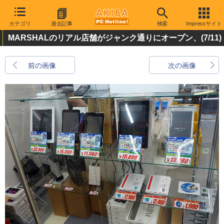
カテゴリ
過去記事
検索
Impressサイト
MARSHALのリアル店舗がジャンク通りにオープン、
(7/11)
前の画像
次の画像