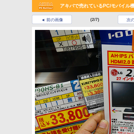
アキバで売れているPC/モバイル
(2/7)
前の画像
次