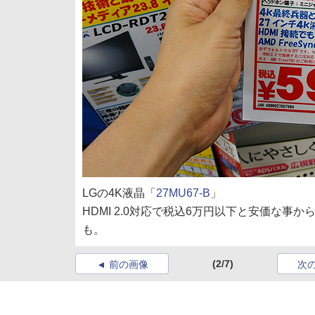
LGの4K液晶「
27MU67-B
」
HDMI 2.0対応で税込6万円以下と安価な
も。
(2/7)
前の画像
次