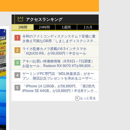
アクセスランキング
1時間
24時間
1週間
1カ月
令和のファミコンディスクシステム？安価に書
き換え可能なGB用「しましまディスクシステ
ム」
ライカ監修カメラ搭載の6.5インチスマホ
「AQUOS R9」が39,000円！中古セール
アキバお買い得価格情報（8月6日～7日調査）
お盆セール、Radeon RX 9070 XTが89,800
円、水平周波数24.8kHz対応の17型モニターが
ゲーミングPC専門店「MDL秋葉原店」がオー
9,801円、暑さ指数連動セール ほか
プン、開店記念プレゼントを求めるユーザーが
押し寄せ長蛇の列に
「iPhone 14 128GB」が58,880円、「第2世代
iPhone SE 64GB」が18,880円！中古Bランク品
セール
もっと見る