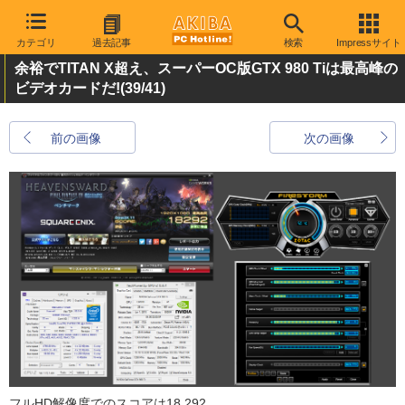
カテゴリ
過去記事
検索
Impressサイト
余裕でTITAN X超え、スーパーOC版GTX 980 Tiは最高峰の
ビデオカードだ!
(39/41)
前の画像
次の画像
フルHD解像度でのスコアは18,292。