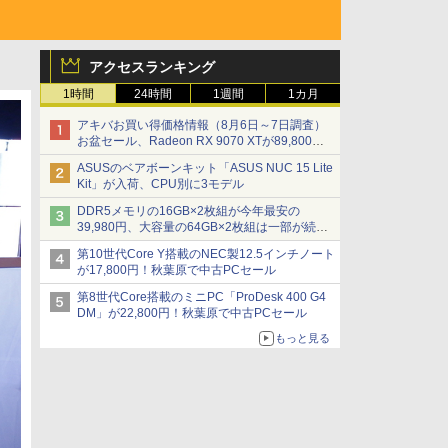
アクセスランキング
1時間
24時間
1週間
1カ月
アキバお買い得価格情報（8月6日～7日調査）
お盆セール、Radeon RX 9070 XTが89,800
円、水平周波数24.8kHz対応の17型モニターが
ASUSのベアボーンキット「ASUS NUC 15 Lite
9,801円、暑さ指数連動セール ほか
Kit」が入荷、CPU別に3モデル
DDR5メモリの16GB×2枚組が今年最安の
39,980円、大容量の64GB×2枚組は一部が続騰
[8月前半のメモリ価格]
第10世代Core Y搭載のNEC製12.5インチノート
が17,800円！秋葉原で中古PCセール
第8世代Core搭載のミニPC「ProDesk 400 G4
DM」が22,800円！秋葉原で中古PCセール
もっと見る