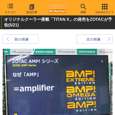
カテゴリ
過去記事
検索
Impressサイト
オリジナルクーラー搭載「TITAN X」の発売をZOTACが予
告
(5/21)
前の画像
次の画像