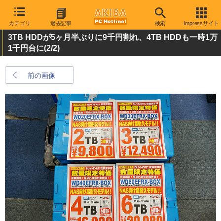
カテゴリ
過去記事
検索
Impressサイト
3TB HDDが5ヶ月半ぶりに9千円割れ、4TB HDDも一時1万
1千円台に
(2/2)
前の画像