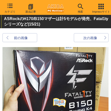
カテゴリ
過去記事
検索
Impressサイト
ASRockのH170/B150マザーは計5モデルが発売、Fatal1ty
シリーズなど
(15/21)
前の画像
次の画像