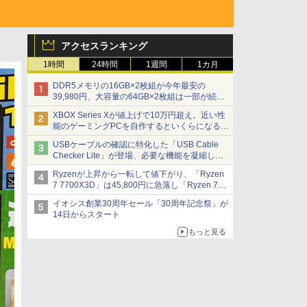
アクセスランキング
1時間
24時間
1週間
1カ月
DDR5メモリの16GB×2枚組が今年最安の
39,980円、大容量の64GB×2枚組は一部が続騰
[8月前半のメモリ価格]
XBOX Series Xが値上げで10万円超え。近い性
能のゲーミングPCを自作するといくらになる？
【石田賀津男の『酒の肴にPCゲーム』】
USBケーブルの確認に特化した「USB Cable
Checker Lite」が登場、必要な機能を凝縮しコ
ンパクトに 7日発売
Ryzenが上昇から一転して値下がり、「Ryzen
7 7700X3D」は45,800円に急落し「Ryzen 7
7800X3D」との価格逆転解消 [8月前半のCPU
イオシス創業30周年セール「30周年記念祭」が
価格]
14日からスタート
もっと見る