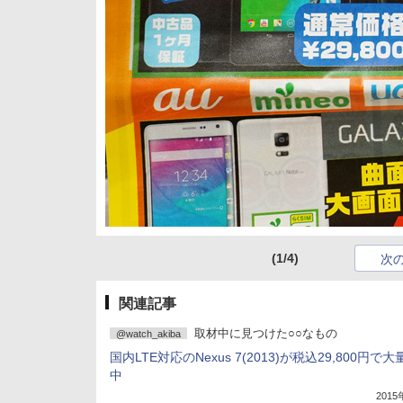
(1/4)
次
関連記事
取材中に見つけた○○なもの
@watch_akiba
国内LTE対応のNexus 7(2013)が税込29,800円で
中
201