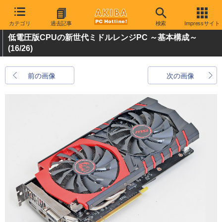
カテゴリ
過去記事
検索
Impressサイト
低電圧版CPUの新世代ミドルレンジPC ～基本構成～
(16/26)
前の画像
次の画像