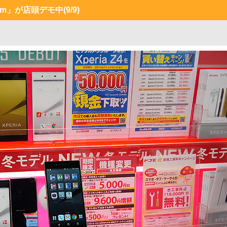
mium」が店頭デモ中
(9/9)