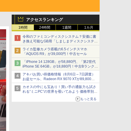
アクセスランキング
1時間
24時間
1週間
1カ月
令和のファミコンディスクシステム？安価に書
き換え可能なGB用「しましまディスクシステ
ム」
ライカ監修カメラ搭載の6.5インチスマホ
「AQUOS R9」が39,000円！中古セール
「iPhone 14 128GB」が58,880円、「第2世代
iPhone SE 64GB」が18,880円！中古Bランク品
セール
アキバお買い得価格情報（8月6日～7日調査）
お盆セール、Radeon RX 9070 XTが89,800
円、水平周波数24.8kHz対応の17型モニターが
カオスの中にも宝あり！買い手の通販力も試さ
9,801円、暑さ指数連動セール ほか
れる“ミニPC”の世界を覗いてみよう 価格帯別に
仕様や特徴を整理、11製品をピックアップ text
もっと見る
by 石川 ひさよし