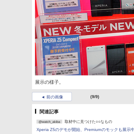
展示の様子。
(9/9)
前の画像
関連記事
取材中に見つけた○○なもの
@watch_akiba
Xperia Z5のデモが開始、Premiumのモックも展示