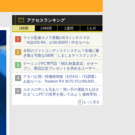
アクセスランキング
1時間
24時間
1週間
1カ月
ライカ監修カメラ搭載の6.5インチスマホ
「AQUOS R9」が39,000円！中古セール
令和のファミコンディスクシステム？安価に書
き換え可能なGB用「しましまディスクシステ
ム」
ゲーミングPC専門店「MDL秋葉原店」がオー
プン、開店記念プレゼントを求めるユーザーが
押し寄せ長蛇の列に
アキバお買い得価格情報（8月6日～7日調査）
お盆セール、Radeon RX 9070 XTが89,800
円、水平周波数24.8kHz対応の17型モニターが
カオスの中にも宝あり！買い手の通販力も試さ
9,801円、暑さ指数連動セール ほか
れる“ミニPC”の世界を覗いてみよう 価格帯別に
仕様や特徴を整理、11製品をピックアップ text
もっと見る
by 石川 ひさよし