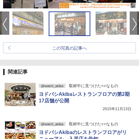
この写真の記事へ
関連記事
取材中に見つけた○○なもの
@watch_akiba
ヨドバシAkibaレストランフロアの第2期
17店舗が公開
2015年11月13日
取材中に見つけた○○なもの
@watch_akiba
ヨドバシAkibaのレストランフロアがリ
ニューアル、入居店を告知