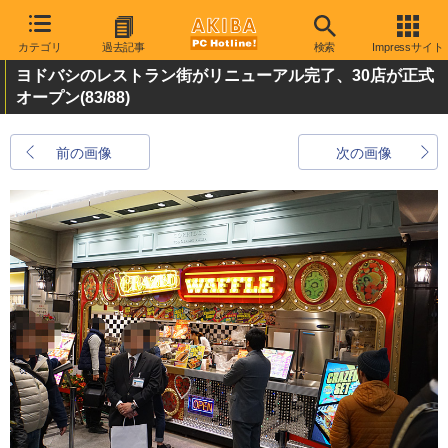
カテゴリ
過去記事
検索
Impressサイト
ヨドバシのレストラン街がリニューアル完了、30店が正式
オープン
(83/88)
前の画像
次の画像