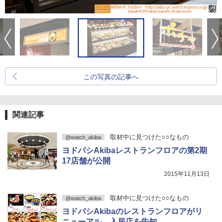
この写真の記事へ
関連記事
取材中に見つけた○○なもの
@watch_akiba
ヨドバシAkibaレストランフロアの第2期
17店舗が公開
2015年11月13日
取材中に見つけた○○なもの
@watch_akiba
ヨドバシAkibaのレストランフロアがリ
ニューアル、入居店を告知