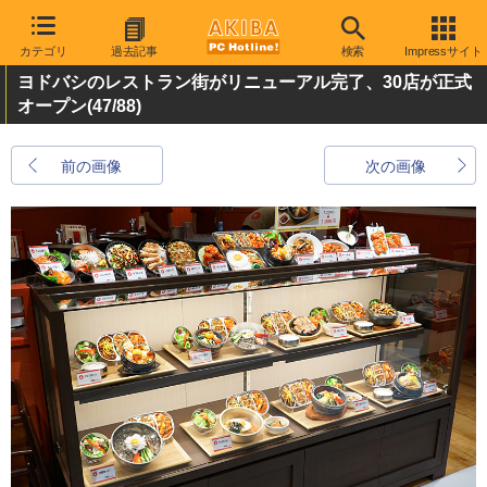
カテゴリ
過去記事
検索
Impressサイト
ヨドバシのレストラン街がリニューアル完了、30店が正式
オープン
(47/88)
前の画像
次の画像