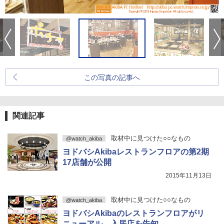
この写真の記事へ
関連記事
取材中に見つけた○○なもの
@watch_akiba
ヨドバシAkibaレストランフロアの第2期
17店舗が公開
2015年11月13日
取材中に見つけた○○なもの
@watch_akiba
ヨドバシAkibaのレストランフロアがリ
ニューアル、入居店を告知