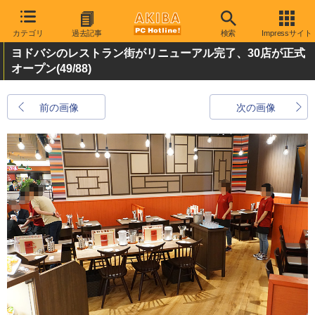
カテゴリ
過去記事
検索
Impressサイト
ヨドバシのレストラン街がリニューアル完了、30店が正式
オープン
(49/88)
前の画像
次の画像