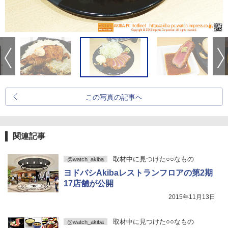
この写真の記事へ
関連記事
取材中に見つけた○○なもの
@watch_akiba
ヨドバシAkibaレストランフロアの第2期
17店舗が公開
2015年11月13日
取材中に見つけた○○なもの
@watch_akiba