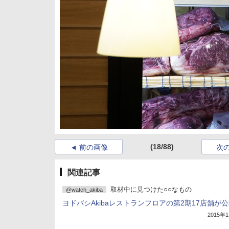
(18/88)
前の画像
次
関連記事
取材中に見つけた○○なもの
@watch_akiba
ヨドバシAkibaレストランフロアの第2期17店舗が
2015年