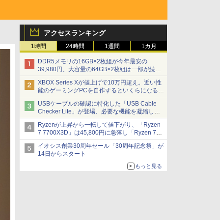
アクセスランキング
1時間
24時間
1週間
1カ月
DDR5メモリの16GB×2枚組が今年最安の
39,980円、大容量の64GB×2枚組は一部が続騰
[8月前半のメモリ価格]
XBOX Series Xが値上げで10万円超え。近い性
能のゲーミングPCを自作するといくらになる？
【石田賀津男の『酒の肴にPCゲーム』】
USBケーブルの確認に特化した「USB Cable
Checker Lite」が登場、必要な機能を凝縮しコ
ンパクトに 7日発売
Ryzenが上昇から一転して値下がり、「Ryzen
7 7700X3D」は45,800円に急落し「Ryzen 7
7800X3D」との価格逆転解消 [8月前半のCPU
イオシス創業30周年セール「30周年記念祭」が
価格]
14日からスタート
もっと見る