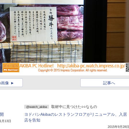
の画像
記事へ
取材中に見つけた○○なもの
@watch_akiba
公開
ヨドバシAkibaのレストランフロアがリニューアル、入居
店を告知
11月13日
2015年9月28