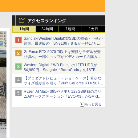
アクセスランキング
1時間
24時間
1週間
1カ月
Sandisk(Western Digital)製SSDの特価・下落が
顕著、最速級の「SN8100」8TBが一時17万円
割れ [8月前半のSSD価格]
GeForce RTX 5070 Ti以上は安価なモデルが売
り切れ。一部ショップがビデオカードの購入制
限を実施したニュースが注目を集める AKIBA
Western Digital「WD Blue」の12TB HDDが
PC Hotline! 先週のアクセスランキング 26年7月
54,980円、Seagate「BarraCuda」の16TB
27日～26年8月3日
HDDが64,980円などが特売、NAS・ビジネス向
【プロダクトレビュー・ショーケース】希少な
けは上昇傾向 [8月前半のHDD価格]
サイズ感が目を引く「PNY GeForce RTX 5070
Ti 16GB OC SLIM」。準ハイエンドでも2スロ
Ryzen AI Max+ 395やメモリ128GB搭載のスリ
ット厚で長さ30cm切り！スリムボディでもパフ
ムAIワークステーション「EVO-X3」がGMKtec
ォーマンスと冷却は万全 text by 内田 泰仁
から
もっと見る