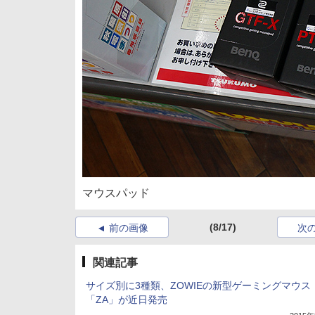
マウスパッド
(8/17)
前の画像
次
関連記事
サイズ別に3種類、ZOWIEの新型ゲーミングマウス
「ZA」が近日発売