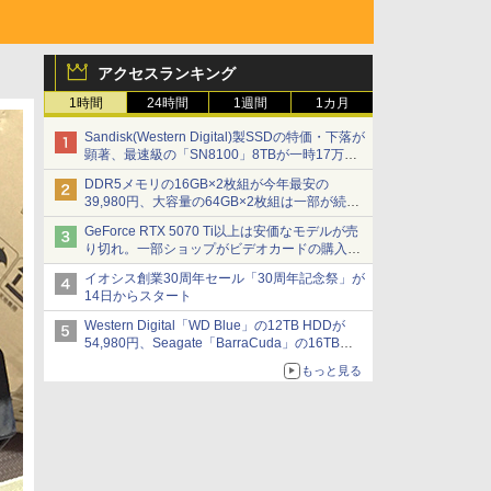
アクセスランキング
1時間
24時間
1週間
1カ月
Sandisk(Western Digital)製SSDの特価・下落が
顕著、最速級の「SN8100」8TBが一時17万円
割れ [8月前半のSSD価格]
DDR5メモリの16GB×2枚組が今年最安の
39,980円、大容量の64GB×2枚組は一部が続騰
[8月前半のメモリ価格]
GeForce RTX 5070 Ti以上は安価なモデルが売
り切れ。一部ショップがビデオカードの購入制
限を実施したニュースが注目を集める AKIBA
イオシス創業30周年セール「30周年記念祭」が
PC Hotline! 先週のアクセスランキング 26年7月
14日からスタート
27日～26年8月3日
Western Digital「WD Blue」の12TB HDDが
54,980円、Seagate「BarraCuda」の16TB
HDDが64,980円などが特売、NAS・ビジネス向
もっと見る
けは上昇傾向 [8月前半のHDD価格]