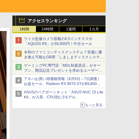
アクセスランキング
1時間
24時間
1週間
1カ月
ライカ監修カメラ搭載の6.5インチスマホ
「AQUOS R9」が39,000円！中古セール
令和のファミコンディスクシステム？安価に書
き換え可能なGB用「しましまディスクシステ
ム」
ゲーミングPC専門店「MDL秋葉原店」がオー
プン、開店記念プレゼントを求めるユーザーが
押し寄せ長蛇の列に
アキバお買い得価格情報（8月6日～7日調査）
お盆セール、Radeon RX 9070 XTが89,800
円、水平周波数24.8kHz対応の17型モニターが
ASUSのベアボーンキット「ASUS NUC 15 Lite
9,801円、暑さ指数連動セール ほか
Kit」が入荷、CPU別に3モデル
もっと見る