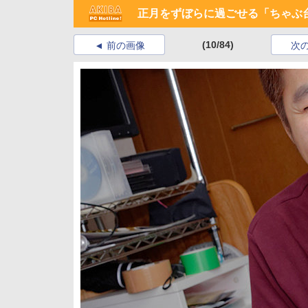
正月をずぼらに過ごせる「ちゃぶ
(10/84)
前の画像
次