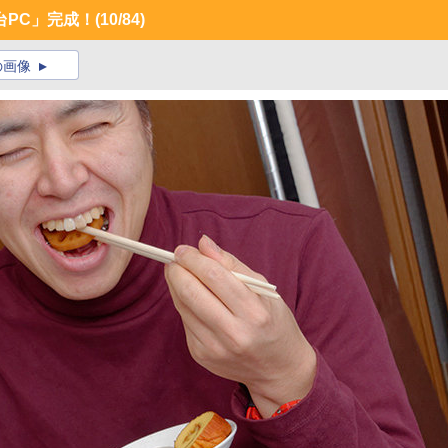
台PC」完成！
(10/84)
の画像