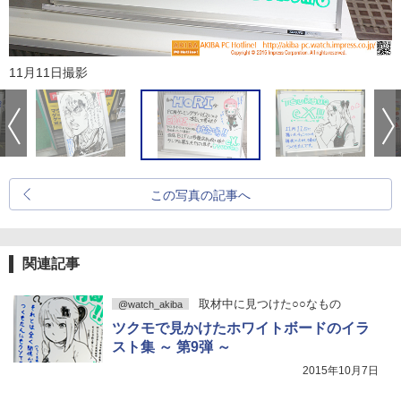
11月11日撮影
この写真の記事へ
関連記事
取材中に見つけた○○なもの
@watch_akiba
ツクモで見かけたホワイトボードのイラ
スト集 ～ 第9弾 ～
2015年10月7日